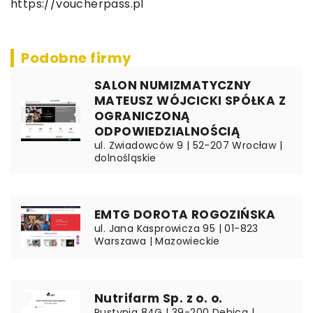
https://voucherpass.pl
Podobne firmy
SALON NUMIZMATYCZNY
MATEUSZ WÓJCICKI SPÓŁKA Z
OGRANICZONĄ
ODPOWIEDZIALNOŚCIĄ
ul. Zwiadowców 9 | 52-207 Wrocław |
dolnośląskie
EMTG DOROTA ROGOZIŃSKA
ul. Jana Kasprowicza 95 | 01-823
Warszawa | Mazowieckie
Nutrifarm Sp. z o. o.
Pustynia 84G | 39-200 Dębica |