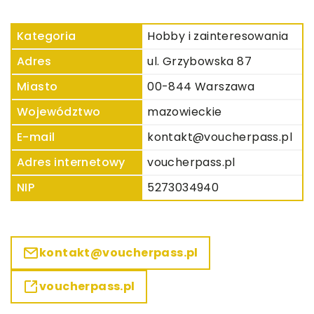
Kategoria
Hobby i zainteresowania
Adres
ul. Grzybowska 87
Miasto
00-844 Warszawa
Województwo
mazowieckie
E-mail
kontakt@voucherpass.pl
Adres internetowy
voucherpass.pl
NIP
5273034940
kontakt@voucherpass.pl
voucherpass.pl