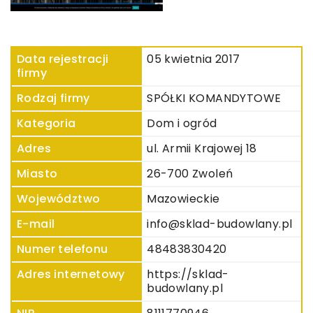
Data rejestracji
05 kwietnia 2017
firmy
Rodzaj firmy
SPÓŁKI KOMANDYTOWE
Kategoria
Dom i ogród
Adres
ul. Armii Krajowej 18
Miasto
26-700 Zwoleń
Województwo
Mazowieckie
E-mail
info@sklad-budowlany.pl
Numer telefonu
48483830420
Adres internetowy
https://sklad-
budowlany.pl