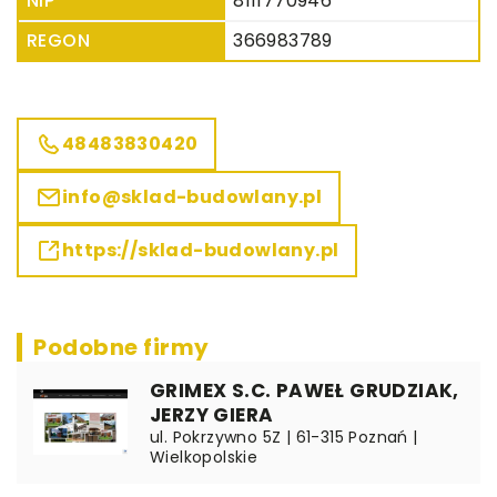
NIP
8111770946
REGON
366983789
48483830420
info@sklad-budowlany.pl
https://sklad-budowlany.pl
Podobne firmy
GRIMEX S.C. PAWEŁ GRUDZIAK,
JERZY GIERA
ul. Pokrzywno 5Z | 61-315 Poznań |
Wielkopolskie