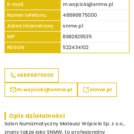
E-mail
m.wojcicki@snmw.pl
Numer telefonu
48696875000
Adres internetowy
snmw.pl
NIP
8992929535
REGON
522434102
48696875000
m.wojcicki@snmw.pl
snmw.pl
Opis działalności
Salon Numizmatyczny Mateusz Wójcicki Sp. z o.o.,
znany także jako SNMW, to profesjonalny