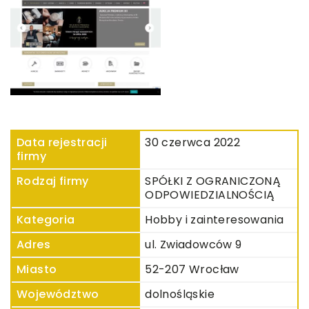
Data rejestracji
30 czerwca 2022
firmy
Rodzaj firmy
SPÓŁKI Z OGRANICZONĄ
ODPOWIEDZIALNOŚCIĄ
Kategoria
Hobby i zainteresowania
Adres
ul. Zwiadowców 9
Miasto
52-207 Wrocław
Województwo
dolnośląskie