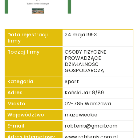
Data rejestracji
24 maja 1993
firmy
Rodzaj firmy
OSOBY FIZYCZNE
PROWADZĄCE
DZIAŁALNOŚĆ
GOSPODARCZĄ
Kategoria
Sport
Adres
Koński Jar 8/89
Miasto
02-785 Warszawa
Województwo
mazowieckie
E-mail
robtenis@gmail.com
Adres internetowy
www.robtenis.com.pl