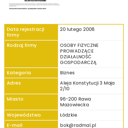
Data rejestracji
20 lutego 2008
firmy
Rodzaj firmy
OSOBY FIZYCZNE
PROWADZĄCE
DZIAŁALNOŚĆ
GOSPODARCZĄ
Kategoria
Biznes
Adres
Aleja Konstytucji 3 Maja
2/10
Miasto
96-200 Rawa
Mazowiecka
Województwo
Łódzkie
E-mail
bok@radmal.pl