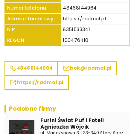
Numer telefonu
48468144964
Adres internetowy
https://radmal.pl
NIP
8351533341
REGON
100476410
48468144964
bok@radmal.pl
https://radmal.pl
Podobne firmy
Furini Świat Puf i Foteli
Agnieszka Wójcik
ul. Magazynowa 3 | 33-340 Stary Sącz