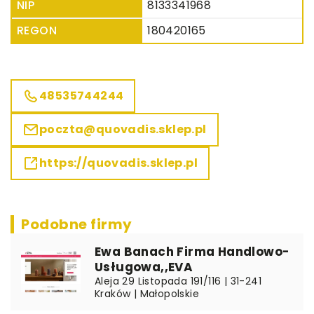
NIP
8133341968
REGON
180420165
48535744244
poczta@quovadis.sklep.pl
https://quovadis.sklep.pl
Podobne firmy
Ewa Banach Firma Handlowo-
Usługowa,,EVA
Aleja 29 Listopada 191/116 | 31-241
Kraków | Małopolskie