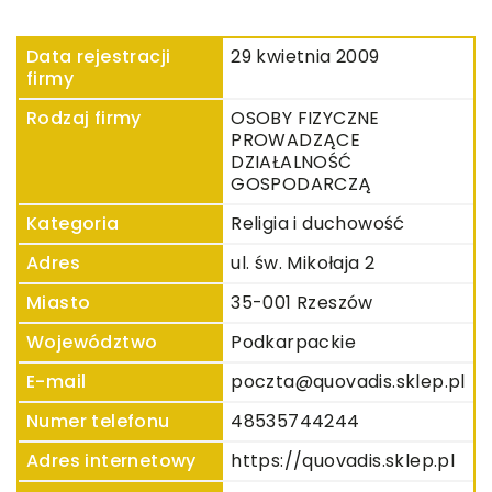
Data rejestracji
29 kwietnia 2009
firmy
Rodzaj firmy
OSOBY FIZYCZNE
PROWADZĄCE
DZIAŁALNOŚĆ
GOSPODARCZĄ
Kategoria
Religia i duchowość
Adres
ul. św. Mikołaja 2
Miasto
35-001 Rzeszów
Województwo
Podkarpackie
E-mail
poczta@quovadis.sklep.pl
Numer telefonu
48535744244
Adres internetowy
https://quovadis.sklep.pl