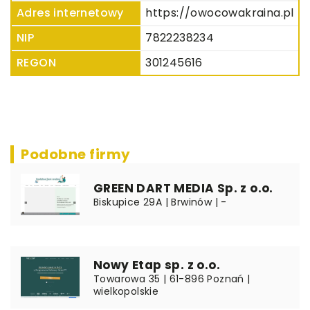
Adres internetowy
https://owocowakraina.pl
NIP
7822238234
REGON
301245616
Podobne firmy
GREEN DART MEDIA Sp. z o.o.
Biskupice 29A | Brwinów | -
Nowy Etap sp. z o.o.
Towarowa 35 | 61-896 Poznań |
wielkopolskie