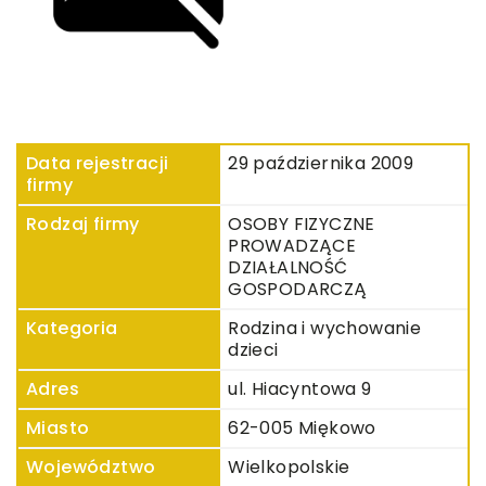
Data rejestracji
29 października 2009
firmy
Rodzaj firmy
OSOBY FIZYCZNE
PROWADZĄCE
DZIAŁALNOŚĆ
GOSPODARCZĄ
Kategoria
Rodzina i wychowanie
dzieci
Adres
ul. Hiacyntowa 9
Miasto
62-005 Miękowo
Województwo
Wielkopolskie