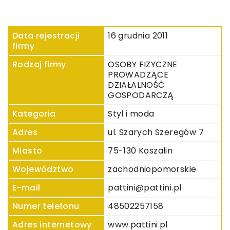
Data rejestracji
16 grudnia 2011
firmy
Rodzaj firmy
OSOBY FIZYCZNE
PROWADZĄCE
DZIAŁALNOŚĆ
GOSPODARCZĄ
Kategoria
Styl i moda
Adres
ul. Szarych Szeregów 7
Miasto
75-130 Koszalin
Województwo
zachodniopomorskie
E-mail
pattini@pattini.pl
Numer telefonu
48502257158
Adres internetowy
www.pattini.pl