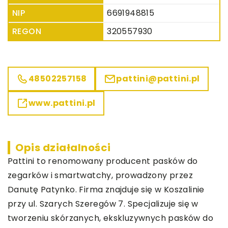
NIP
6691948815
REGON
320557930
48502257158
pattini@pattini.pl
www.pattini.pl
Opis działalności
Pattini
to renomowany producent pasków do
zegarków i smartwatchy, prowadzony przez
Danutę Patynko. Firma znajduje się w Koszalinie
przy ul. Szarych Szeregów 7. Specjalizuje się w
tworzeniu skórzanych, ekskluzywnych pasków do