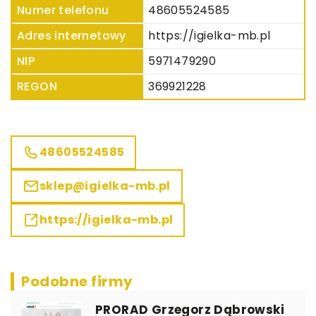
Numer telefonu
48605524585
Adres internetowy
https://igielka-mb.pl
NIP
5971479290
REGON
369921228
48605524585
sklep@igielka-mb.pl
https://igielka-mb.pl
Podobne firmy
PRORAD Grzegorz Dąbrowski