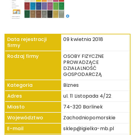
Data rejestracji
09 kwietnia 2018
firmy
Rodzaj firmy
OSOBY FIZYCZNE
PROWADZĄCE
DZIAŁALNOŚĆ
GOSPODARCZĄ
Kategoria
Biznes
Adres
ul. 11 Listopada 4/22
Miasto
74-320 Barlinek
Województwo
Zachodniopomorskie
E-mail
sklep@igielka-mb.pl