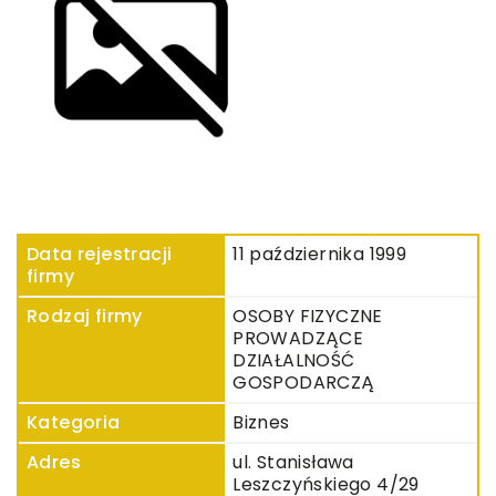
Data rejestracji
11 października 1999
firmy
Rodzaj firmy
OSOBY FIZYCZNE
PROWADZĄCE
DZIAŁALNOŚĆ
GOSPODARCZĄ
Kategoria
Biznes
Adres
ul. Stanisława
Leszczyńskiego 4/29