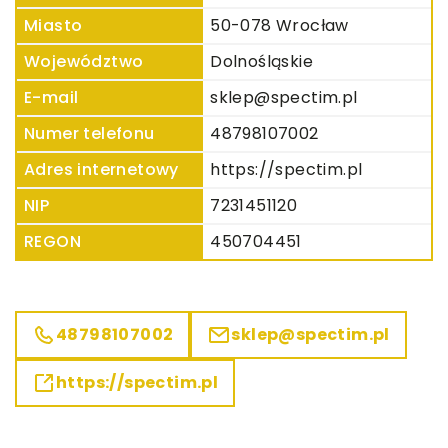
Miasto
50-078 Wrocław
Województwo
Dolnośląskie
E-mail
sklep@spectim.pl
Numer telefonu
48798107002
Adres internetowy
https://spectim.pl
NIP
7231451120
REGON
450704451
48798107002
sklep@spectim.pl
https://spectim.pl