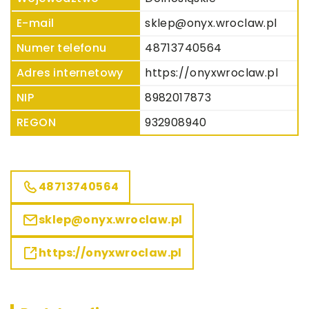
E-mail
sklep@onyx.wroclaw.pl
Numer telefonu
48713740564
Adres internetowy
https://onyxwroclaw.pl
NIP
8982017873
REGON
932908940
48713740564
sklep@onyx.wroclaw.pl
https://onyxwroclaw.pl