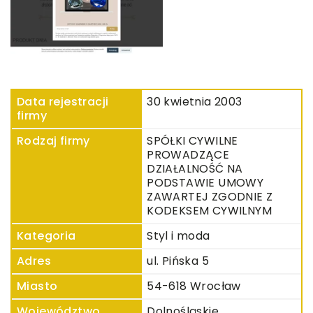
Data rejestracji
30 kwietnia 2003
firmy
Rodzaj firmy
SPÓŁKI CYWILNE
PROWADZĄCE
DZIAŁALNOŚĆ NA
PODSTAWIE UMOWY
ZAWARTEJ ZGODNIE Z
KODEKSEM CYWILNYM
Kategoria
Styl i moda
Adres
ul. Pińska 5
Miasto
54-618 Wrocław
Województwo
Dolnośląskie