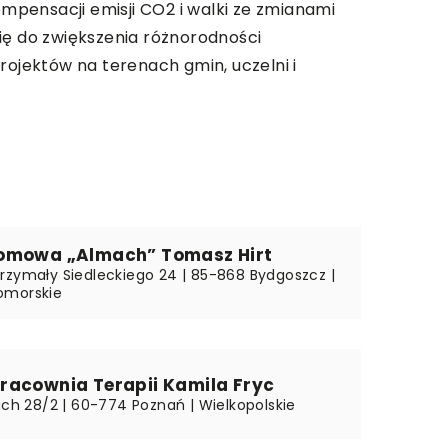
ompensacji emisji CO2 i walki ze zmianami
ię do zwiększenia różnorodności
projektów na terenach gmin, uczelni i
omowa „Almach” Tomasz Hirt
rzymały Siedleckiego 24 | 85-868 Bydgoszcz |
omorskie
racownia Terapii Kamila Fryc
ich 28/2 | 60-774 Poznań | Wielkopolskie