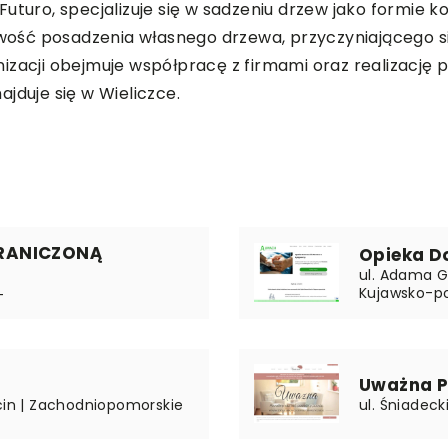
uturo, specjalizuje się w sadzeniu drzew jako formie k
liwość posadzenia własnego drzewa, przyczyniającego s
ganizacji obejmuje współpracę z firmami oraz realizację 
jduje się w Wieliczce.
RANICZONĄ
Opieka D
ul. Adama G
Kujawsko-p
-
Uważna P
ecin | Zachodniopomorskie
ul. Śniadeck