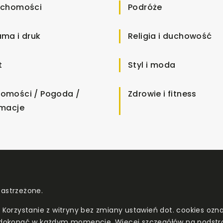
uchomości
Podróże
ama i druk
Religia i duchowość
t
Styl i moda
omości / Pogoda /
Zdrowie i fitness
rmacje
zastrzeżone.
. Korzystanie z witryny bez zmiany ustawień dot. cookies o
dokonać w każdym momencie. Więcej szczegółów na podstr