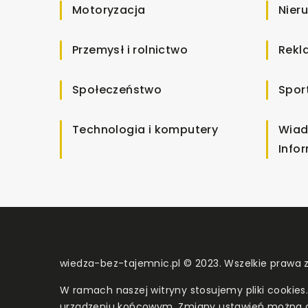
Motoryzacja
Nier
Przemysł i rolnictwo
Rekl
Społeczeństwo
Spor
Technologia i komputery
Wiad
Info
wiedza-bez-tajemnic.pl © 2023. Wszelkie prawa 
W ramach naszej witryny stosujemy pliki cookies
urządzeniu końcowym. Zmiany ustawień można 