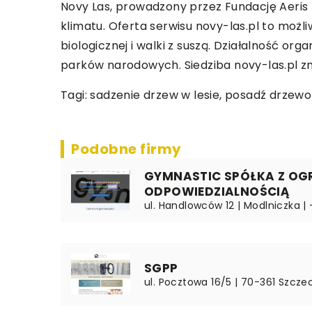
Novy Las, prowadzony przez Fundację Aeris F
klimatu. Oferta serwisu novy-las.pl to moż
biologicznej i walki z suszą. Działalność or
parków narodowych. Siedziba novy-las.pl zna
Tagi: sadzenie drzew w lesie,
posadź drzewo
Podobne firmy
GYMNASTIC SPÓŁKA Z OG
ODPOWIEDZIALNOŚCIĄ
ul. Handlowców 12 | Modlniczka | 
SGPP
ul. Pocztowa 16/5 | 70-361 Szcz