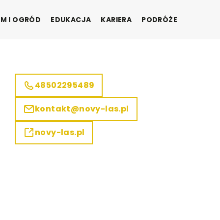
M I OGRÓD
EDUKACJA
KARIERA
PODRÓŻE
48502295489
kontakt@novy-las.pl
novy-las.pl