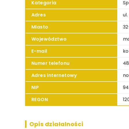
Kategoria
Sp
Adres
ul
Miasto
32
Województwo
ma
E-mail
ko
Numer telefonu
48
Adres internetowy
no
NIP
94
REGON
12
Opis działalności