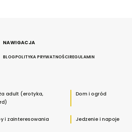
NAWIGACJA
BLOG
POLITYKA PRYWATNOŚCI
REGULAMIN
ża adult (erotyka,
Dom i ogród
rd)
y i zainteresowania
Jedzenie i napoje