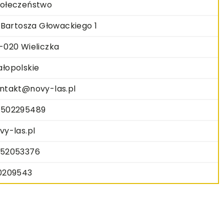
ołeczeństwo
. Bartosza Głowackiego 1
-020 Wieliczka
łopolskie
ntakt@novy-las.pl
502295489
vy-las.pl
52053376
0209543