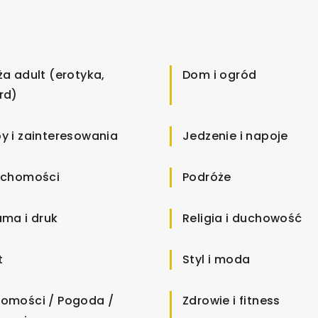
ża adult (erotyka,
Dom i ogród
rd)
y i zainteresowania
Jedzenie i napoje
uchomości
Podróże
ama i druk
Religia i duchowość
t
Styl i moda
omości / Pogoda /
Zdrowie i fitness