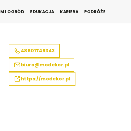
M I OGRÓD
EDUKACJA
KARIERA
PODRÓŻE
48601745343
biuro@modekor.pl
https://modekor.pl