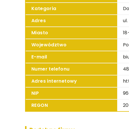
Kategoria
Do
Adres
ul
Miasto
18
Województwo
Po
E-mail
bi
Numer telefonu
48
Adres internetowy
ht
NIP
96
REGON
20