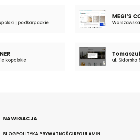
MEGI’S C
opolski | podkarpackie
Warszawska 
TNER
Tomaszuk
Wielkopolskie
ul. Sidorska 
NAWIGACJA
BLOG
POLITYKA PRYWATNOŚCI
REGULAMIN