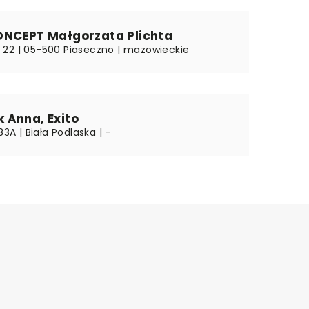
ONCEPT Małgorzata Plichta
22 | 05-500 Piaseczno | mazowieckie
 Anna, Exito
83A | Biała Podlaska | -