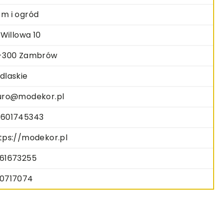
m i ogród
. Willowa 10
-300 Zambrów
dlaskie
uro@modekor.pl
601745343
tps://modekor.pl
61673255
0717074