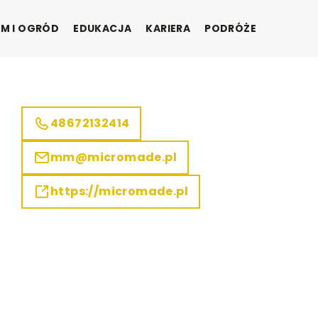
M I OGRÓD
EDUKACJA
KARIERA
PODRÓŻE
48672132414
mm@micromade.pl
https://micromade.pl