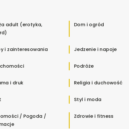
ża adult (erotyka,
Dom i ogród
rd)
y i zainteresowania
Jedzenie i napoje
uchomości
Podróże
ama i druk
Religia i duchowość
t
Styl i moda
omości / Pogoda /
Zdrowie i fitness
rmacje