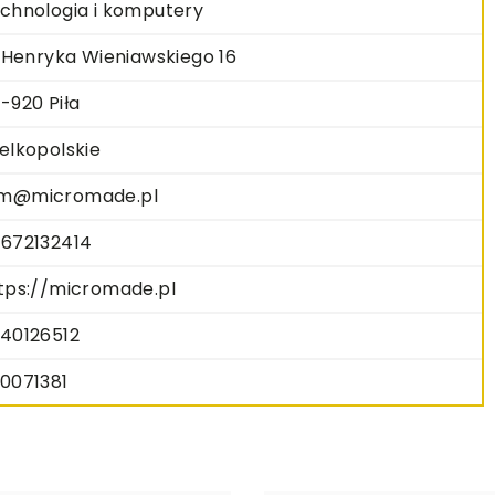
chnologia i komputery
. Henryka Wieniawskiego 16
-920 Piła
elkopolskie
m@micromade.pl
672132414
tps://micromade.pl
40126512
0071381