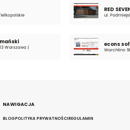
RED SEVE
Wielkopolskie
ul. Podmiejs
omański
econs sof
133 Warszawa |
Warchlino 9
NAWIGACJA
BLOG
POLITYKA PRYWATNOŚCI
REGULAMIN