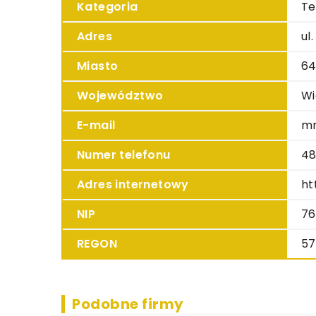
Kategoria
Te
Adres
ul
Miasto
64
Województwo
Wi
E-mail
m
Numer telefonu
48
Adres internetowy
ht
NIP
76
REGON
57
Podobne firmy