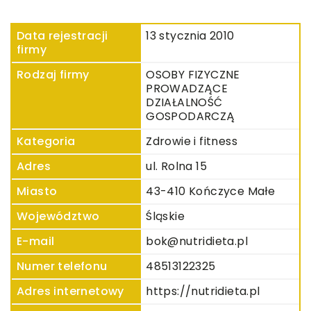
Data rejestracji
13 stycznia 2010
firmy
Rodzaj firmy
OSOBY FIZYCZNE
PROWADZĄCE
DZIAŁALNOŚĆ
GOSPODARCZĄ
Kategoria
Zdrowie i fitness
Adres
ul. Rolna 15
Miasto
43-410 Kończyce Małe
Województwo
Śląskie
E-mail
bok@nutridieta.pl
Numer telefonu
48513122325
Adres internetowy
https://nutridieta.pl