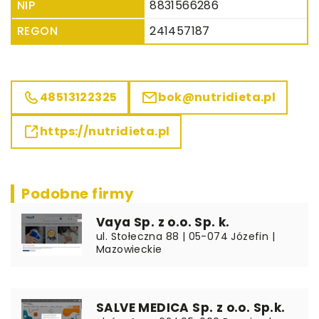
NIP
8831566286
REGON
241457187
48513122325
bok@nutridieta.pl
https://nutridieta.pl
Podobne firmy
Vaya Sp. z o.o. Sp. k.
ul. Stołeczna 88 | 05-074 Józefin |
Mazowieckie
SALVE MEDICA Sp. z o.o. Sp.k.