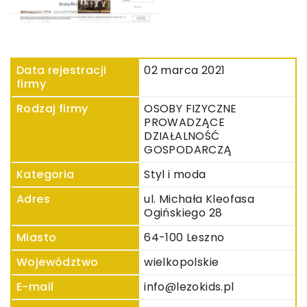
Data rejestracji
02 marca 2021
firmy
Rodzaj firmy
OSOBY FIZYCZNE
PROWADZĄCE
DZIAŁALNOŚĆ
GOSPODARCZĄ
Kategoria
Styl i moda
Adres
ul. Michała Kleofasa
Ogińskiego 28
Miasto
64-100 Leszno
Województwo
wielkopolskie
E-mail
info@lezokids.pl