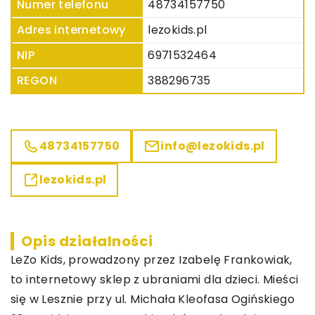
Numer telefonu
48734157750
Adres internetowy
lezokids.pl
NIP
6971532464
REGON
388296735
48734157750
info@lezokids.pl
lezokids.pl
Opis działalności
LeZo Kids
, prowadzony przez Izabelę Frankowiak,
to internetowy sklep z ubraniami dla dzieci. Mieści
się w Lesznie przy ul. Michała Kleofasa Ogińskiego