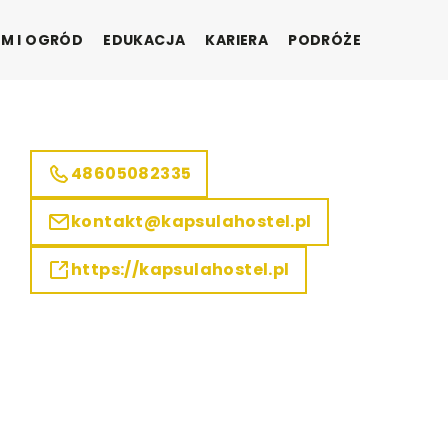
M I OGRÓD
EDUKACJA
KARIERA
PODRÓŻE
48605082335
kontakt@kapsulahostel.pl
https://kapsulahostel.pl