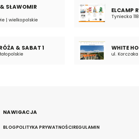
 & SŁAWOMIR
ELCAMP RV
Tyniecka 11
ie | wielkopolskie
RÓŻA & SABAT 1
WHITE HO
Małopolskie
ul. Korczaka
NAWIGACJA
BLOG
POLITYKA PRYWATNOŚCI
REGULAMIN