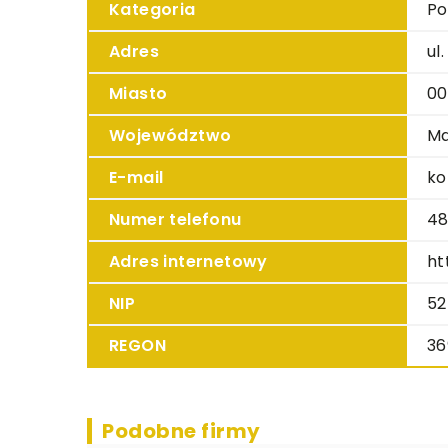
Kategoria
Po
Adres
ul
Miasto
00
Województwo
Ma
E-mail
ko
Numer telefonu
48
Adres internetowy
ht
NIP
52
REGON
36
Podobne firmy