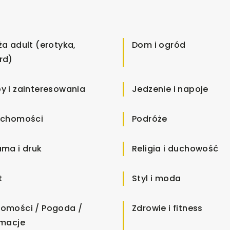
ża adult (erotyka,
Dom i ogród
rd)
y i zainteresowania
Jedzenie i napoje
uchomości
Podróże
ama i druk
Religia i duchowość
t
Styl i moda
omości / Pogoda /
Zdrowie i fitness
rmacje