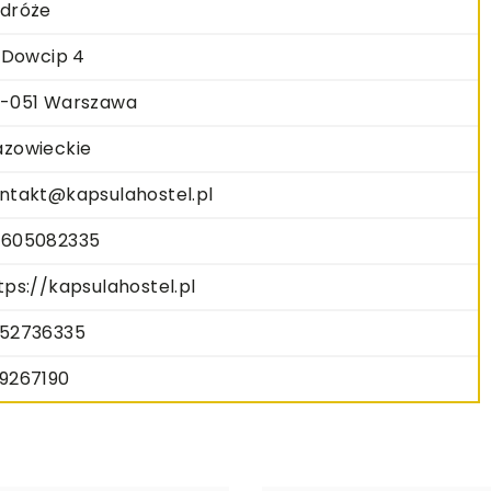
dróże
. Dowcip 4
-051 Warszawa
zowieckie
ntakt@kapsulahostel.pl
605082335
tps://kapsulahostel.pl
52736335
9267190