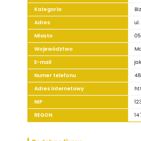
Kategoria
Bi
Adres
ul
Miasto
05
Województwo
Ma
E-mail
ja
Numer telefonu
48
Adres internetowy
ht
NIP
12
REGON
14