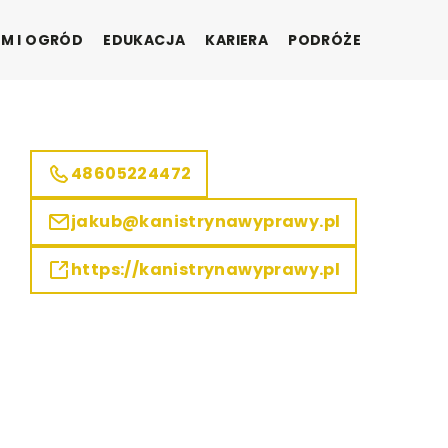
M I OGRÓD
EDUKACJA
KARIERA
PODRÓŻE
48605224472
jakub@kanistrynawyprawy.pl
https://kanistrynawyprawy.pl