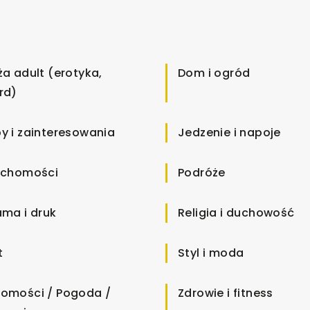
ża adult (erotyka,
Dom i ogród
rd)
y i zainteresowania
Jedzenie i napoje
uchomości
Podróże
ama i druk
Religia i duchowość
t
Styl i moda
omości / Pogoda /
Zdrowie i fitness