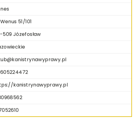
znes
. Wenus 51/101
-509 Józefosław
zowieckie
kub@kanistrynawyprawy.pl
605224472
tps://kanistrynawyprawy.pl
30968562
7052610