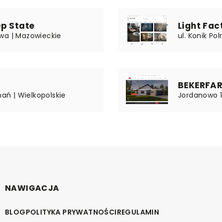
p State
Light Fac
wa | Mazowieckie
ul. Konik P
BEKERFA
nań | Wielkopolskie
Jordanowo 1
NAWIGACJA
BLOG
POLITYKA PRYWATNOŚCI
REGULAMIN