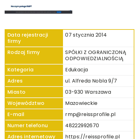
Data rejestracji
07 stycznia 2014
firmy
Rodzaj firmy
SPÓŁKI Z OGRANICZONĄ
ODPOWIEDZIALNOŚCIĄ
Kategoria
Edukacja
Adres
ul. Alfreda Nobla 9/7
Miasto
03-930 Warszawa
Województwo
Mazowieckie
E-mail
rmp@reissprofile.pl
Numer telefonu
48222992670
Adres internetowy
https://reissprofile.pl