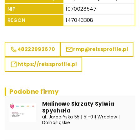
NIP
1070028547
REGON
147043308
48222992670
rmp@reissprofile.pl
https://reissprofile.pl
Podobne firmy
Malinowe Skrzaty Sylwia
Spychała
ul. Jarocińska 55 | 51-011 Wrocław |
Dolnośląskie