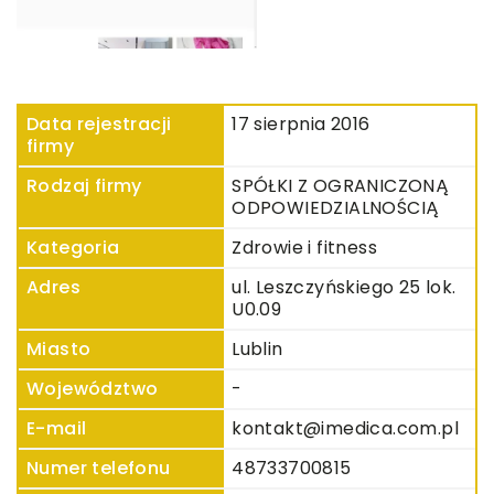
Data rejestracji
17 sierpnia 2016
firmy
Rodzaj firmy
SPÓŁKI Z OGRANICZONĄ
ODPOWIEDZIALNOŚCIĄ
Kategoria
Zdrowie i fitness
Adres
ul. Leszczyńskiego 25 lok.
U0.09
Miasto
Lublin
Województwo
-
E-mail
kontakt@imedica.com.pl
Numer telefonu
48733700815