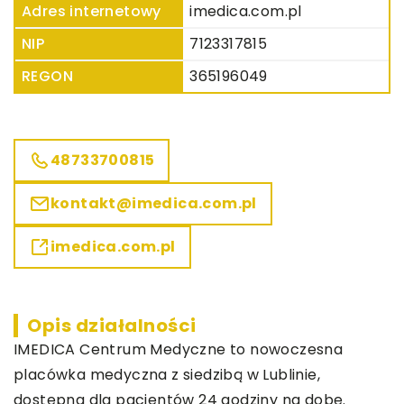
Adres internetowy
imedica.com.pl
NIP
7123317815
REGON
365196049
48733700815
kontakt@imedica.com.pl
imedica.com.pl
Opis działalności
IMEDICA Centrum Medyczne to nowoczesna
placówka medyczna z siedzibą w Lublinie,
dostępna dla pacjentów 24 godziny na dobę.