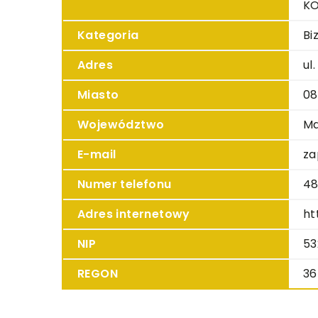
K
Kategoria
Bi
Adres
ul
Miasto
08
Województwo
Ma
E-mail
za
Numer telefonu
48
Adres internetowy
ht
NIP
53
REGON
36