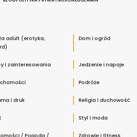
ża adult (erotyka,
Dom i ogród
rd)
y i zainteresowania
Jedzenie i napoje
uchomości
Podróże
ama i druk
Religia i duchowość
t
Styl i moda
omości / Pogoda /
Zdrowie i fitness