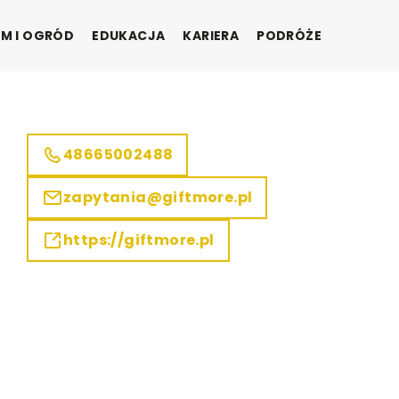
M I OGRÓD
EDUKACJA
KARIERA
PODRÓŻE
48665002488
zapytania@giftmore.pl
https://giftmore.pl