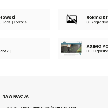
otowski
Rokma Kr
6 Łódź | Łódzkie
ul. Zagrodo
AXIMO P
dańsk | -
ul. Bułgarsk
NAWIGACJA
BLOG
POLITYKA PRYWATNOŚCI
REGULAMIN