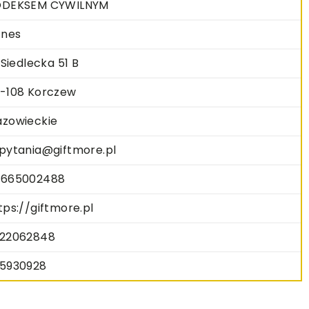
ODEKSEM CYWILNYM
znes
. Siedlecka 51 B
-108 Korczew
zowieckie
pytania@giftmore.pl
665002488
tps://giftmore.pl
22062848
5930928