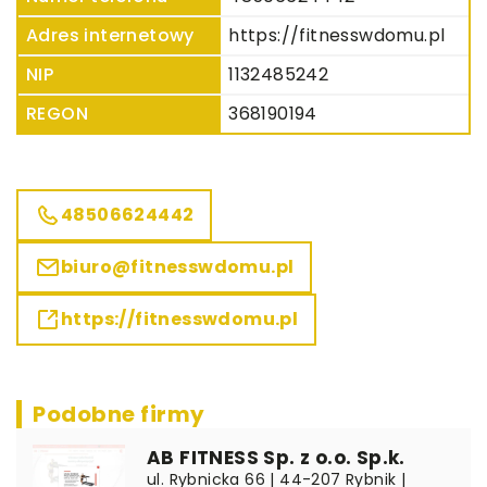
Adres internetowy
https://fitnesswdomu.pl
NIP
1132485242
REGON
368190194
48506624442
biuro@fitnesswdomu.pl
https://fitnesswdomu.pl
Podobne firmy
AB FITNESS Sp. z o.o. Sp.k.
ul. Rybnicka 66 | 44-207 Rybnik |