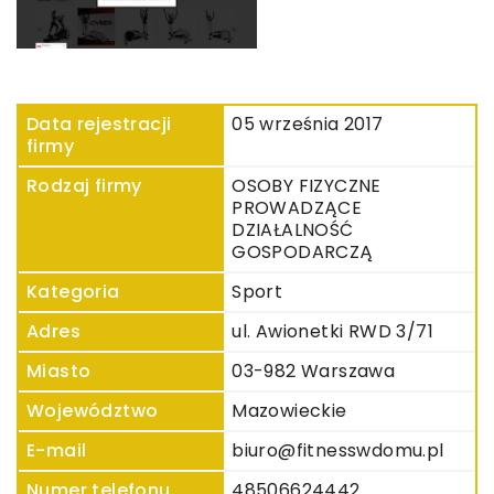
Data rejestracji
05 września 2017
firmy
Rodzaj firmy
OSOBY FIZYCZNE
PROWADZĄCE
DZIAŁALNOŚĆ
GOSPODARCZĄ
Kategoria
Sport
Adres
ul. Awionetki RWD 3/71
Miasto
03-982 Warszawa
Województwo
Mazowieckie
E-mail
biuro@fitnesswdomu.pl
Numer telefonu
48506624442