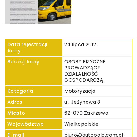
Data rejestracji
24 lipca 2012
firmy
Rodzaj firmy
OSOBY FIZYCZNE
PROWADZĄCE
DZIAŁALNOŚĆ
GOSPODARCZĄ
Kategoria
Motoryzacja
Adres
ul. Jeżynowa 3
Miasto
62-070 Zakrzewo
Województwo
Wielkopolskie
E-mail
biuro@autopolo.com.pl