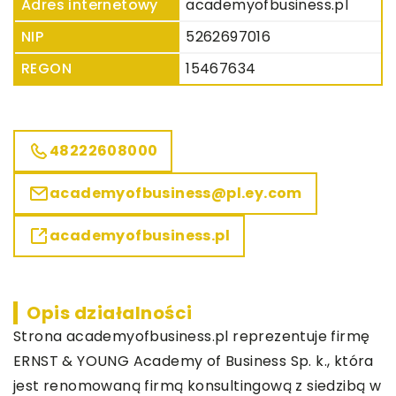
Adres internetowy
academyofbusiness.pl
NIP
5262697016
REGON
15467634
48222608000
academyofbusiness@pl.ey.com
academyofbusiness.pl
Opis działalności
Strona academyofbusiness.pl reprezentuje firmę
ERNST & YOUNG Academy of Business Sp. k., która
jest renomowaną firmą konsultingową z siedzibą w