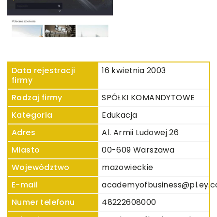
Data rejestracji
16 kwietnia 2003
firmy
Rodzaj firmy
SPÓŁKI KOMANDYTOWE
Kategoria
Edukacja
Adres
Al. Armii Ludowej 26
Miasto
00-609 Warszawa
Województwo
mazowieckie
E-mail
academyofbusiness@pl.ey.
Numer telefonu
48222608000