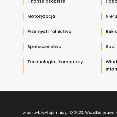
Finanse osobiste
Hobb
Motoryzacja
Nier
Przemysł i rolnictwo
Rekl
Społeczeństwo
Spor
Technologia i komputery
Wiad
Info
wiedza-bez-tajemnic.pl © 2023. Wszelkie prawa 