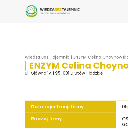
Wiedza Bez Tajemnic
|
ENZYM Celina Choynowsk
ENZYM Celina Choyn
ul. Główna 1A | 95-081 Dłutów | łódzkie
Data rejestracji firmy
05
Rodzaj firmy
OS
G