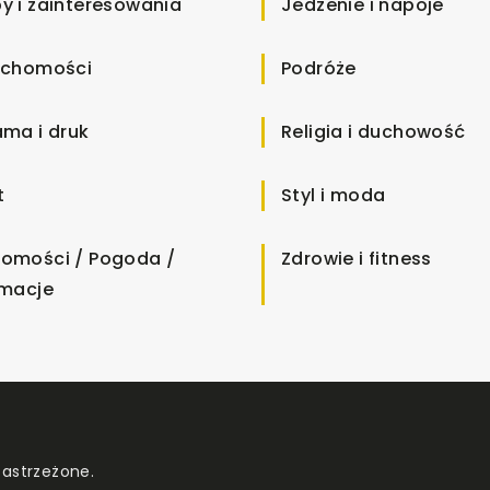
y i zainteresowania
Jedzenie i napoje
uchomości
Podróże
ama i druk
Religia i duchowość
t
Styl i moda
omości / Pogoda /
Zdrowie i fitness
rmacje
zastrzeżone.