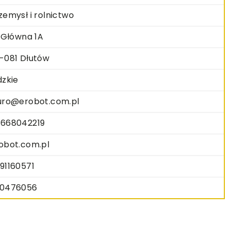
zemysł i rolnictwo
. Główna 1A
-081 Dłutów
dzkie
uro@erobot.com.pl
668042219
obot.com.pl
91160571
0476056