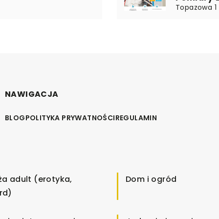
Topazowa 1 
NAWIGACJA
BLOG
POLITYKA PRYWATNOŚCI
REGULAMIN
ża adult (erotyka,
Dom i ogród
rd)