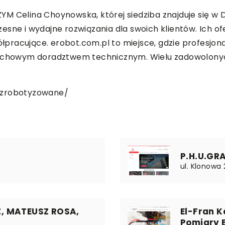
 Celina Choynowska, której siedziba znajduje się w Dłu
esne i wydajne rozwiązania dla swoich klientów. Ich 
racujące. erobot.com.pl to miejsce, gdzie profesjona
 fachowym doradztwem technicznym. Wielu zadowolony
-zrobotyzowane/
P.H.U.GR
ul. Klonowa 
, MATEUSZ ROSA,
El-Fran K
Pomiary 