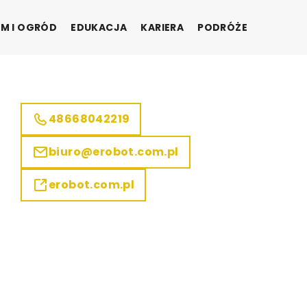
M I OGRÓD
EDUKACJA
KARIERA
PODRÓŻE
48668042219
biuro@erobot.com.pl
erobot.com.pl