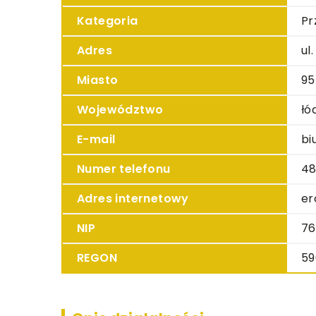
Kategoria
Pr
Adres
ul
Miasto
95
Województwo
łó
E-mail
bi
Numer telefonu
48
Adres internetowy
er
NIP
76
REGON
59