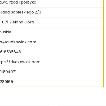
awo, rząd i polityka
. Jana Sobieskiego 2/3
-071 Zielona Góra
buskie
fo@dudkowiak.com
618535648
tps://dudkowiak.com
91804971
289165