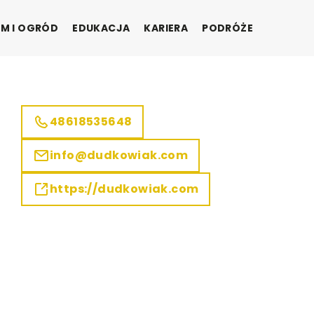
M I OGRÓD
EDUKACJA
KARIERA
PODRÓŻE
48618535648
info@dudkowiak.com
https://dudkowiak.com