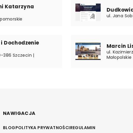
i Katarzyna
Dudkowia
ul. Jana Sob
| pomorskie
 i Dochodzenie
Marcin L
ul. Kazimier
0-386 Szczecin |
Małopolskie
NAWIGACJA
BLOG
POLITYKA PRYWATNOŚCI
REGULAMIN