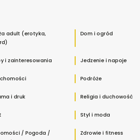
ża adult (erotyka,
Dom i ogród
rd)
y i zainteresowania
Jedzenie i napoje
uchomości
Podróże
ama i druk
Religia i duchowość
t
Styl i moda
omości / Pogoda /
Zdrowie i fitness