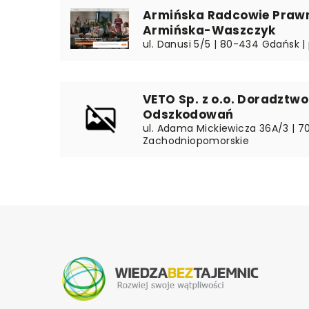
Armińska Radcowie Prawn
Armińska-Waszczyk
ul. Danusi 5/5 | 80-434 Gdańsk 
VETO Sp. z o.o. Doradztwo
Odszkodowań
ul. Adama Mickiewicza 36A/3 | 7
Zachodniopomorskie