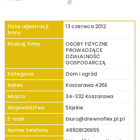
Data rejestracji
13 czerwca 2012
firmy
Rodzaj firmy
OSOBY FIZYCZNE
PROWADZĄCE
DZIAŁALNOŚĆ
GOSPODARCZĄ
Kategoria
Dom i ogród
Adres
Koszarawa 426E
Miasto
34-332 Koszarawa
Województwo
Śląskie
E-mail
biuro@drewnoflex.pl.pl
Numer telefonu
48508126955