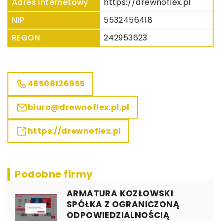
Adres internetowy
https://drewnoflex.pl
NIP
5532456418
REGON
242953623
48508126955
biuro@drewnoflex.pl.pl
https://drewnoflex.pl
Podobne firmy
ARMATURA KOZŁOWSKI
SPÓŁKA Z OGRANICZONĄ
ODPOWIEDZIALNOŚCIĄ