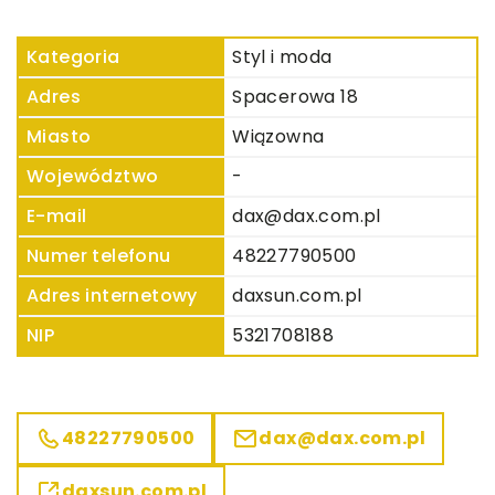
Kategoria
Styl i moda
Adres
Spacerowa 18
Miasto
Wiązowna
Województwo
-
E-mail
dax@dax.com.pl
Numer telefonu
48227790500
Adres internetowy
daxsun.com.pl
NIP
5321708188
48227790500
dax@dax.com.pl
daxsun.com.pl