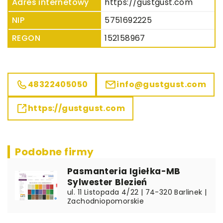
Adres internetowy
https://gustgust.com
NIP
5751692225
REGON
152158967
48322405050
info@gustgust.com
https://gustgust.com
Podobne firmy
Pasmanteria Igiełka-MB
Sylwester Blezień
ul. 11 Listopada 4/22 | 74-320 Barlinek |
Zachodniopomorskie