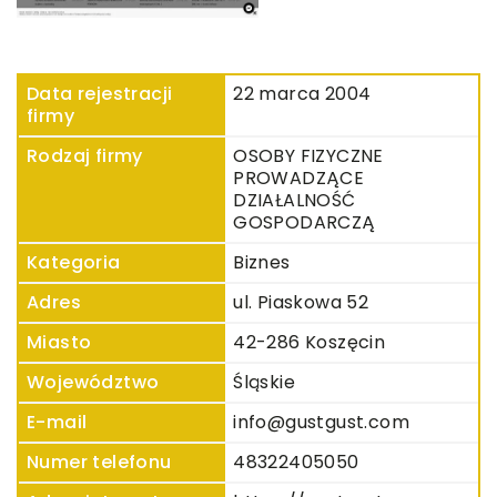
Data rejestracji
22 marca 2004
firmy
Rodzaj firmy
OSOBY FIZYCZNE
PROWADZĄCE
DZIAŁALNOŚĆ
GOSPODARCZĄ
Kategoria
Biznes
Adres
ul. Piaskowa 52
Miasto
42-286 Koszęcin
Województwo
Śląskie
E-mail
info@gustgust.com
Numer telefonu
48322405050