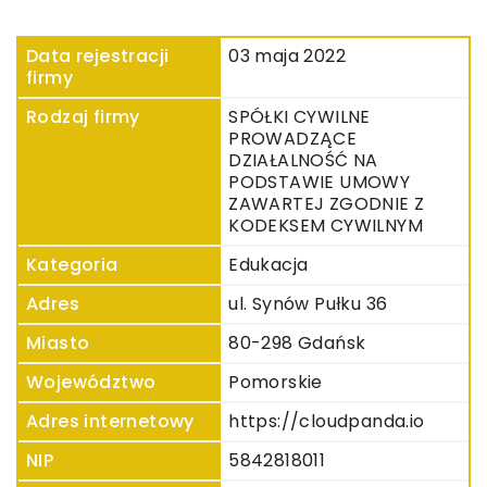
Data rejestracji
03 maja 2022
firmy
Rodzaj firmy
SPÓŁKI CYWILNE
PROWADZĄCE
DZIAŁALNOŚĆ NA
PODSTAWIE UMOWY
ZAWARTEJ ZGODNIE Z
KODEKSEM CYWILNYM
Kategoria
Edukacja
Adres
ul. Synów Pułku 36
Miasto
80-298 Gdańsk
Województwo
Pomorskie
Adres internetowy
https://cloudpanda.io
NIP
5842818011