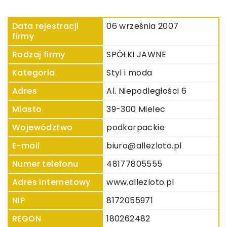
Data rejestracji
06 września 2007
firmy
Rodzaj firmy
SPÓŁKI JAWNE
Kategoria
Styl i moda
Adres
Al. Niepodległości 6
Miasto
39-300 Mielec
Województwo
podkarpackie
E-mail
biuro@allezloto.pl
Numer telefonu
48177805555
Adres internetowy
www.allezloto.pl
NIP
8172055971
REGON
180262482