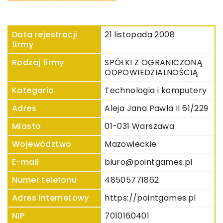
Data rejestracji
21 listopada 2008
firmy
Rodzaj firmy
SPÓŁKI Z OGRANICZONĄ
ODPOWIEDZIALNOŚCIĄ
Kategoria
Technologia i komputery
Adres
Aleja Jana Pawła II 61/229
Miasto
01-031 Warszawa
Województwo
Mazowieckie
E-mail
biuro@pointgames.pl
Numer telefonu
48505771862
Adres internetowy
https://pointgames.pl
NIP
7010160401