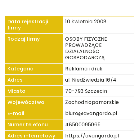
Data rejestracji
10 kwietnia 2008
firmy
Rodzaj firmy
OSOBY FIZYCZNE
PROWADZĄCE
DZIAŁALNOŚĆ
GOSPODARCZĄ
Kategoria
Reklama i druk
Adres
ul. Niedźwiedzia 16/4
Miasto
70-793 Szczecin
Województwo
Zachodniopomorskie
E-mail
biuro@avangardo.pl
Numer telefonu
48500095065
Adres internetowy
https://avangardo.pl