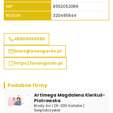
NIP
9552052086
REGON
320495844
48500095065
biuro@avangardo.pl
https://avangardo.pl
Podobne firmy
Artimega Magdalena Kierkuś-
Piotrowska
Brody 4a | 26-200 Końskie |
Świętokrzyskie