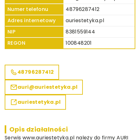
Numer telefonu
48796287412
Adres internetowy
auriestetyka.pl
NIP
8381559144
REGON
100848201
48796287412
auri@auriestetyka.pl
auriestetyka.pl
Opis działalności
Serwis www.auriestetyka.pl należy do firmy AURI