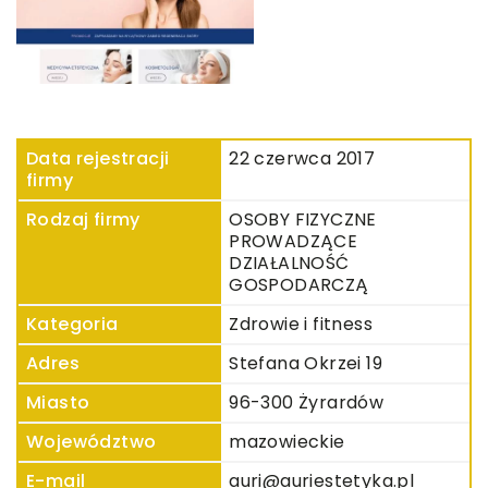
Data rejestracji
22 czerwca 2017
firmy
Rodzaj firmy
OSOBY FIZYCZNE
PROWADZĄCE
DZIAŁALNOŚĆ
GOSPODARCZĄ
Kategoria
Zdrowie i fitness
Adres
Stefana Okrzei 19
Miasto
96-300 Żyrardów
Województwo
mazowieckie
E-mail
auri@auriestetyka.pl