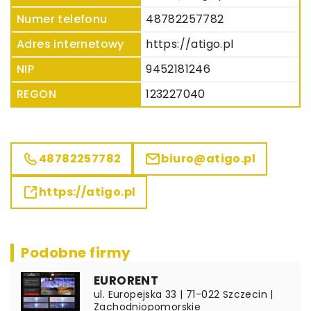
Numer telefonu
48782257782
Adres internetowy
https://atigo.pl
NIP
9452181246
REGON
123227040
48782257782
biuro@atigo.pl
https://atigo.pl
Podobne firmy
EURORENT
ul. Europejska 33 | 71-022 Szczecin |
Zachodniopomorskie