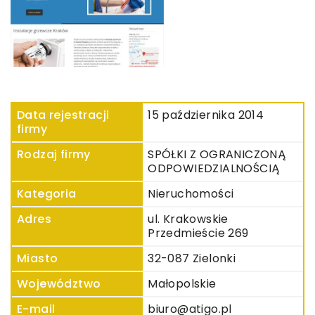
Data rejestracji
15 października 2014
firmy
Rodzaj firmy
SPÓŁKI Z OGRANICZONĄ
ODPOWIEDZIALNOŚCIĄ
Kategoria
Nieruchomości
Adres
ul. Krakowskie
Przedmieście 269
Miasto
32-087 Zielonki
Województwo
Małopolskie
E-mail
biuro@atigo.pl