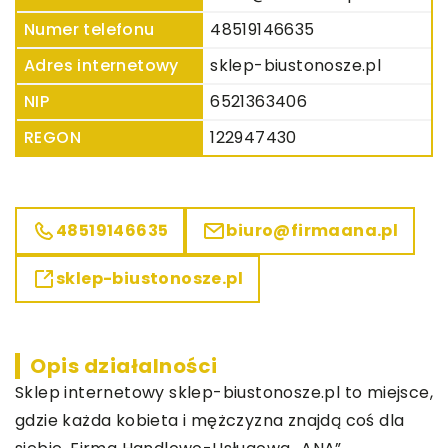
Numer telefonu
48519146635
Adres internetowy
sklep-biustonosze.pl
NIP
6521363406
REGON
122947430
48519146635
biuro@firmaana.pl
sklep-biustonosze.pl
Opis działalności
Sklep internetowy sklep-biustonosze.pl to miejsce,
gdzie każda kobieta i mężczyzna znajdą coś dla