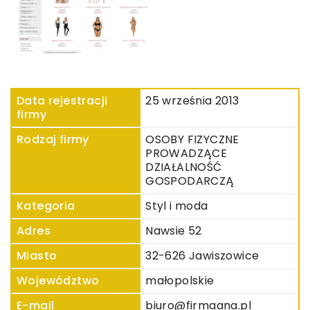
Data rejestracji
25 września 2013
firmy
Rodzaj firmy
OSOBY FIZYCZNE
PROWADZĄCE
DZIAŁALNOŚĆ
GOSPODARCZĄ
Kategoria
Styl i moda
Adres
Nawsie 52
Miasto
32-626 Jawiszowice
Województwo
małopolskie
E-mail
biuro@firmaana.pl